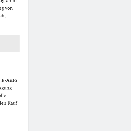
Programm
ng von
ab,
s
E-Auto
ragung
lle
den Kauf