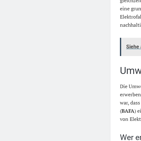
gleichzei
eine gru
Elektrofa
nachhalti
Siehe
Umwe
Die Umwel
erwerben 
war, dass
(
BAFA
) 
von Elekt
Wer e