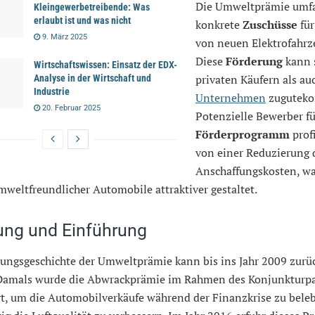
Die Umweltprämie umfa
Kleingewerbetreibende: Was
erlaubt ist und was nicht
konkrete
Zuschüsse
für
9. März 2025
von neuen Elektrofahrz
Diese
Förderung
kann 
Wirtschaftswissen: Einsatz der EDX-
privaten Käufern als au
Analyse in der Wirtschaft und
Industrie
Unternehmen
zugutek
20. Februar 2025
Potenzielle Bewerber fü
Förderprogramm
prof
von einer Reduzierung 
Anschaffungskosten, w
weltfreundlicher Automobile attraktiver gestaltet.
ung und Einführung
rungsgeschichte der Umweltprämie kann bis ins Jahr 2009 zurüc
Damals wurde die Abwrackprämie im Rahmen des Konjunkturpa
rt, um die Automobilverkäufe während der Finanzkrise zu bele