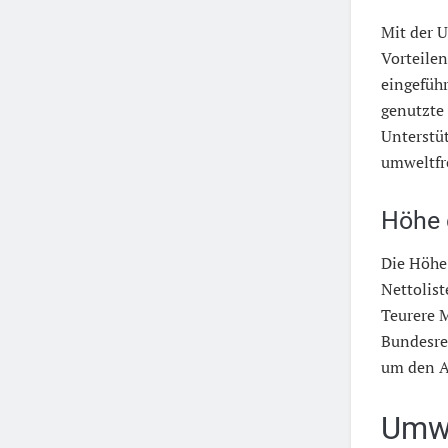
Mit der 
Vorteilen
eingefüh
genutzte 
Unterstüt
umweltfr
Höhe 
Die Höhe 
Nettolist
Teurere M
Bundesre
um den Ab
Umwe