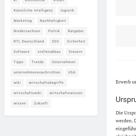
ki
Kommentar
Kredit
Künstliche Intelligenz
logistik
Marketing
Nachhaltigkeit
Niedersachsen
Politik
Ratgeber
RTL Deutschland
SEO
Sicherheit
Software
stellenabbau
Steuern
Tipps
Trends
Unternehmen
unternehmensnachrichten
USA
Erwerb um
wiki
wirtschaftsbegriffe
wirtschaftswiki
wirtschaftswissen
Urspr
wissen
Zukunft
Die Ursp
werden. 
eingefüh