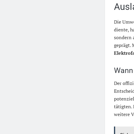
Ausl
Die Umwe
diente, h
sondern 
geprägt.
Elektrof
Wann 
Der offiz
Entscheid
potenziel
tätigten.
weitere 