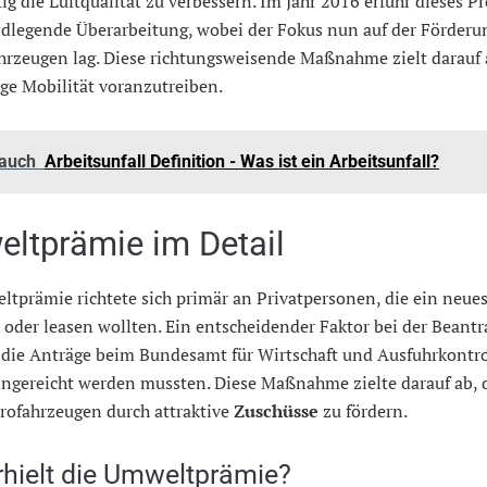
tig die Luftqualität zu verbessern. Im Jahr 2016 erfuhr dieses 
ndlegende Überarbeitung, wobei der Fokus nun auf der Förderu
hrzeugen lag. Diese richtungsweisende Maßnahme zielt darauf 
ge Mobilität voranzutreiben.
 auch
Arbeitsunfall Definition - Was ist ein Arbeitsunfall?
ltprämie im Detail
tprämie richtete sich primär an Privatpersonen, die ein neue
oder leasen wollten. Ein entscheidender Faktor bei der Beant
 die Anträge beim Bundesamt für Wirtschaft und Ausfuhrkontro
eingereicht werden mussten. Diese Maßnahme zielte darauf ab, 
rofahrzeugen durch attraktive
Zuschüsse
zu fördern.
rhielt die Umweltprämie?