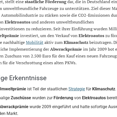
t, stellt eine
staatliche Förderung
dar, die in Deutschland ei
m umweltfreundliche Fahrzeuge zu unterstützen. Ziel dieser 
ie Automobilindustrie zu stärken sowie die CO2-Emissionen du
von
Elektroautos
und anderen umweltfreundlichen
nvestitionen zu reduzieren. Seit ihrer Einführung wurden Mill
ltprämie
investiert, um den Verkauf von
Elektroautos
zu för
ne nachhaltige
Mobilität
aktiv zum
Klimaschutz
beizutragen. D
liche Implementierung der
Abwrackprämie
im Jahr 2009 bot 
en Zuschuss von 2.500 Euro für den Kauf eines neuen Fahrzeug
 für die Verschrottung eines alten PKWs.
ige Erkenntnisse
Umweltprämie
ist Teil der staatlichen
Strategie
für
Klimaschutz
.
malige
Zuschüsse
wurden zur
Förderung
von
Elektroautos
bereit
Abwrackprämie
wurde 2009 eingeführt und hatte sofortige Aus
den Markt.