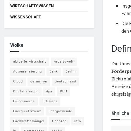
Insg
WIRTSCHAFTSWISSEN
Fahr
WISSENSCHAFT
Die
den 
Wolke
Defi
aktuelle wirtschaft
Arbeitswelt
Die Umwe
Förderp
Automatisierung
Bank
Berlin
Elektrofa
Cloud
definition
Deutschland
Anreize d
Digitalisierung
dpa
DUH
ehrgeizig
E-Commerce
Effizienz
Energieeffizienz
Energiewende
ähnliche
Fachkräftemangel
finanzen
Info