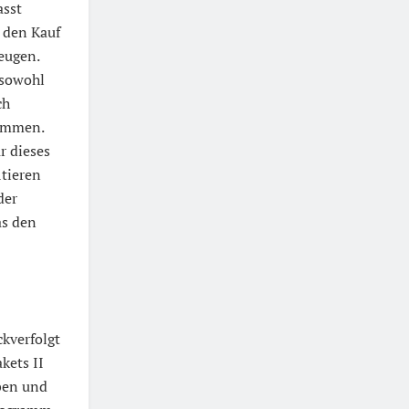
sst
 den Kauf
eugen.
sowohl
ch
ommen.
r dieses
itieren
der
as den
kverfolgt
kets II
ben und