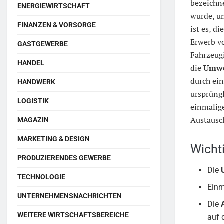
bezeichne
ENERGIEWIRTSCHAFT
wurde, u
FINANZEN & VORSORGE
ist es, d
Erwerb 
GASTGEWERBE
Fahrzeugi
HANDEL
die
Umwe
durch ei
HANDWERK
ursprüng
LOGISTIK
einmalig
Austausch
MAGAZIN
MARKETING & DESIGN
Wicht
PRODUZIERENDES GEWERBE
Die
TECHNOLOGIE
Ein
UNTERNEHMENSNACHRICHTEN
Die
WEITERE WIRTSCHAFTSBEREICHE
auf 