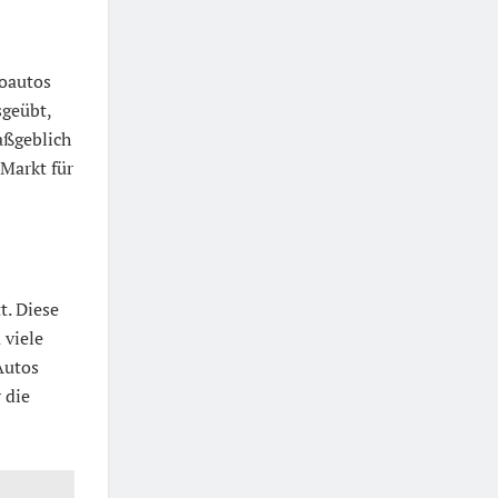
roautos
sgeübt,
ßgeblich
Markt für
t. Diese
 viele
Autos
 die