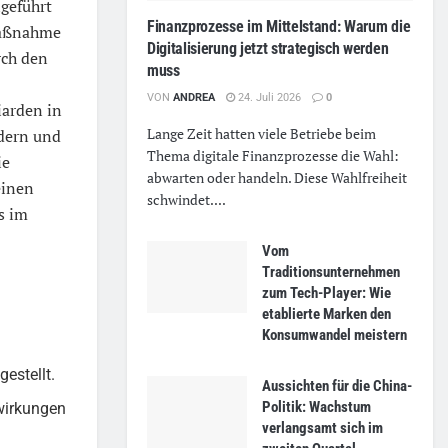
ngeführt
Finanzprozesse im Mittelstand: Warum die
Maßnahme
Digitalisierung jetzt strategisch werden
rch den
muss
VON
ANDREA
24. Juli 2026
0
iarden in
Lange Zeit hatten viele Betriebe beim
dern und
Thema digitale Finanzprozesse die Wahl:
ie
abwarten oder handeln. Diese Wahlfreiheit
einen
schwindet....
s im
Vom
Traditionsunternehmen
zum Tech-Player: Wie
etablierte Marken den
Konsumwandel meistern
gestellt.
Aussichten für die China-
Politik: Wachstum
wirkungen
verlangsamt sich im