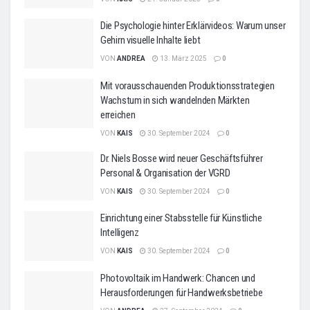
Die Psychologie hinter Erklärvideos: Warum unser
Gehirn visuelle Inhalte liebt
VON
ANDREA
13. März 2025
0
Mit vorausschauenden Produktionsstrategien
Wachstum in sich wandelnden Märkten
erreichen
VON
KAIS
30. September 2024
0
Dr. Niels Bosse wird neuer Geschäftsführer
Personal & Organisation der VGRD
VON
KAIS
30. September 2024
0
Einrichtung einer Stabsstelle für Künstliche
Intelligenz
VON
KAIS
30. September 2024
0
Photovoltaik im Handwerk: Chancen und
Herausforderungen für Handwerksbetriebe