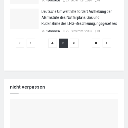
VON
ANDREA
27. September 2024
0
Deutsche Umwelthilfe fordert Aufhebung der
Alarmstufe des Notfallplans Gas und
Rücknahme des LNG-Beschleunigungsgesetzes
VON
ANDREA
22. September 2024
0
1
…
4
5
6
…
8
nicht verpassen