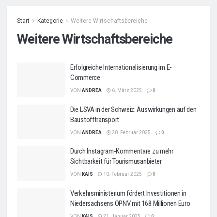
Start
Kategorie
Weitere Wirtschaftsbereiche
Weitere Wirtschaftsbereiche
Erfolgreiche Internationalisierung im E-
Commerce
VON
ANDREA
6. März 2025
0
Die LSVA in der Schweiz: Auswirkungen auf den
Baustofftransport
VON
ANDREA
20. Februar 2025
0
Durch Instagram-Kommentare zu mehr
Sichtbarkeit für Tourismusanbieter
VON
KAIS
10. Februar 2025
0
Verkehrsministerium fördert Investitionen in
Niedersachsens ÖPNV mit 168 Millionen Euro
VON
KAIS
21. Januar 2025
0