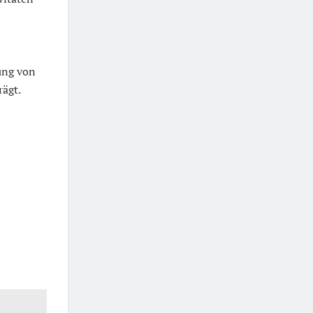
gung von
rägt.