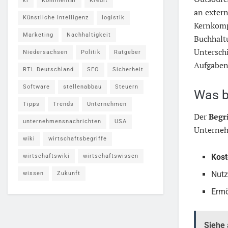
ki
Kommentar
Kredit
an extern
Künstliche Intelligenz
logistik
Kernkomp
Marketing
Nachhaltigkeit
Buchhalt
Unterschi
Niedersachsen
Politik
Ratgeber
Aufgaben
RTL Deutschland
SEO
Sicherheit
Software
stellenabbau
Steuern
Was b
Tipps
Trends
Unternehmen
Der
Begri
unternehmensnachrichten
USA
Unterneh
wiki
wirtschaftsbegriffe
Kos
wirtschaftswiki
wirtschaftswissen
Nutz
wissen
Zukunft
Ermö
Siehe