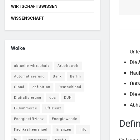
WIRTSCHAFTSWISSEN
WISSENSCHAFT
Wolke
Unte
Die
aktuelle wirtschaft
Arbeitswelt
Häuf
Automatisierung
Bank
Berlin
Outs
Cloud
definition
Deutschland
Die 
Digitalisierung
dpa
DUH
Abhä
E-Commerce
Effizienz
Energieeffizienz
Energiewende
Defi
Fachkräftemangel
finanzen
Info
Outsourc