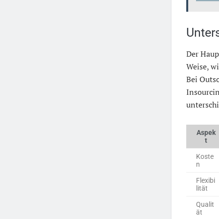
Unter
Der Haup
Weise, w
Bei Outso
Insourcin
unterschi
Aspek
t
Koste
n
Flexibi
lität
Qualit
ät