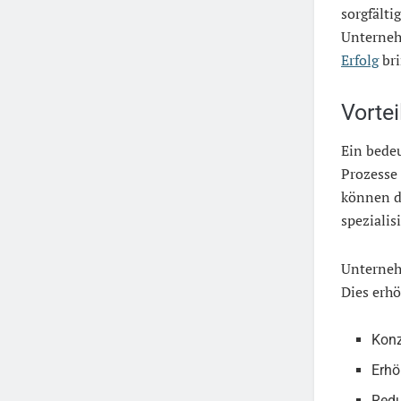
sorgfälti
Unternehm
Erfolg
bri
Vorte
Ein bedeu
Prozesse 
können d
spezialis
Unterneh
Dies erhöh
Konz
Erhö
Redu