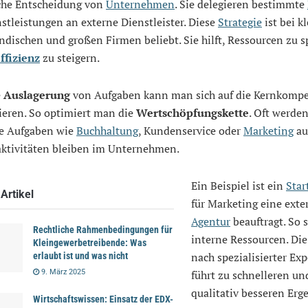
sche Entscheidung von
Unternehmen
. Sie delegieren bestimmte
stleistungen an externe Dienstleister. Diese
Strategie
ist bei k
ndischen und großen Firmen beliebt. Sie hilft, Ressourcen zu 
ffizienz
zu steigern.
e
Auslagerung
von Aufgaben kann man sich auf die Kernkomp
ieren. So optimiert man die
Wertschöpfungskette
. Oft werde
e Aufgaben wie
Buchhaltung
, Kundenservice oder
Marketing
au
aktivitäten bleiben im Unternehmen.
Ein Beispiel ist ein
Star
Artikel
für Marketing eine exte
Agentur
beauftragt. So s
Rechtliche Rahmenbedingungen für
interne Ressourcen. Di
Kleingewerbetreibende: Was
nach spezialisierter Exp
erlaubt ist und was nicht
9. März 2025
führt zu schnelleren un
qualitativ besseren Erg
Wirtschaftswissen: Einsatz der EDX-