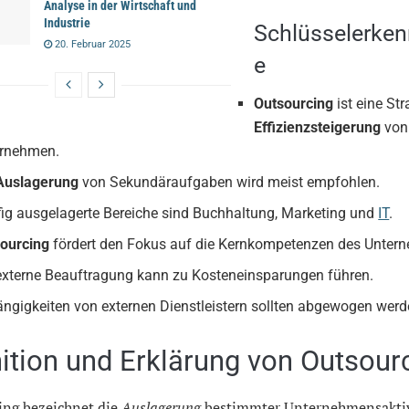
Analyse in der Wirtschaft und
Industrie
Schlüsselerken
20. Februar 2025
e
Outsourcing
ist eine Str
Effizienzsteigerung
von
rnehmen.
Auslagerung
von Sekundäraufgaben wird meist empfohlen.
ig ausgelagerte Bereiche sind Buchhaltung, Marketing und
IT
.
ourcing
fördert den Fokus auf die Kernkompetenzen des Unter
externe Beauftragung kann zu Kosteneinsparungen führen.
ngigkeiten von externen Dienstleistern sollten abgewogen werd
nition und Erklärung von Outsour
ing bezeichnet die
Auslagerung
bestimmter Unternehmensaktiv