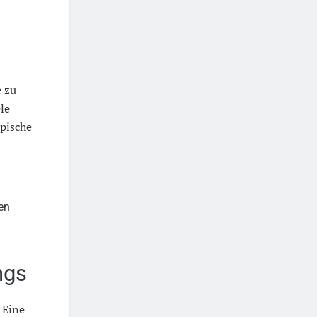
e zu
ele
pische
en
ngs
 Eine