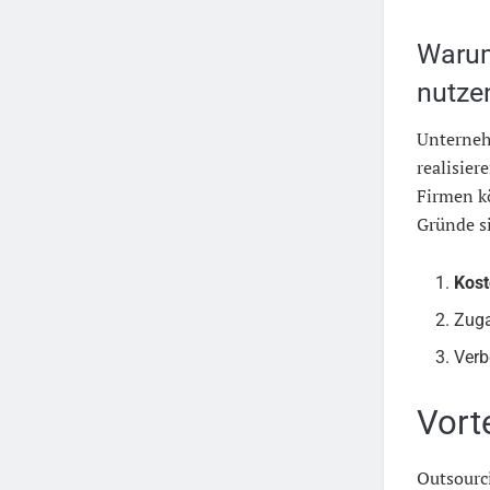
Warum
nutze
Unterneh
realisier
Firmen k
Gründe s
Kos
Zuga
Verb
Vort
Outsourci