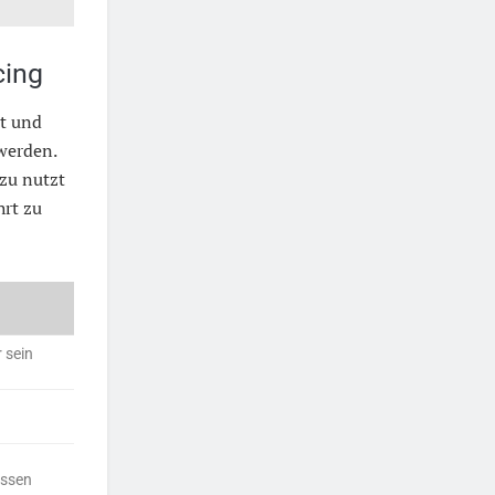
cing
rt und
werden.
azu nutzt
hrt zu
 sein
ussen