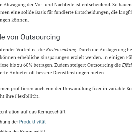
ge Abwägung der Vor- und Nachteile ist entscheidend. So bauen
en eine solide Basis für fundierte Entscheidungen, die langfri
ngen können.
ile von Outsourcing
tender Vorteil ist die
Kostensenkung
. Durch die Auslagerung b
können erhebliche Einsparungen erzielt werden. In einigen Fä
iese bis zu 60% betragen. Zudem steigert Outsourcing die
Effiz
ierte Anbieter oft bessere Dienstleistungen bieten.
men profitieren auch von der Umwandlung fixer in variable Ko
t ihre Flexibilität.
entration auf das Kerngeschäft
hung der
Produktivität
ktion der Komplexität