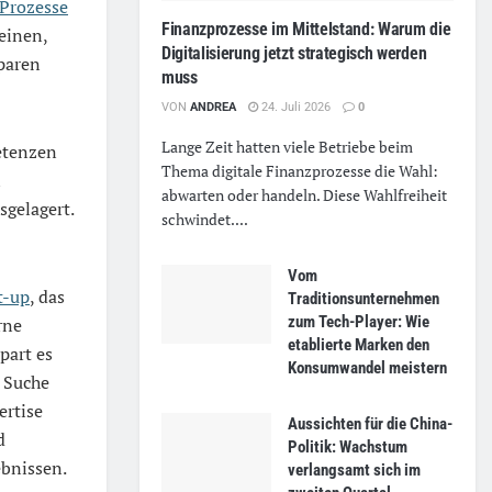
Prozesse
Finanzprozesse im Mittelstand: Warum die
leinen,
Digitalisierung jetzt strategisch werden
sparen
muss
VON
ANDREA
24. Juli 2026
0
Lange Zeit hatten viele Betriebe beim
etenzen
Thema digitale Finanzprozesse die Wahl:
n
abwarten oder handeln. Diese Wahlfreiheit
sgelagert.
schwindet....
Vom
t-up
, das
Traditionsunternehmen
zum Tech-Player: Wie
rne
etablierte Marken den
part es
Konsumwandel meistern
e Suche
ertise
Aussichten für die China-
d
Politik: Wachstum
ebnissen.
verlangsamt sich im