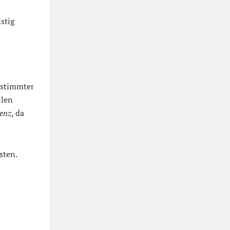
stig
estimmter
llen
ienz
, da
sten.