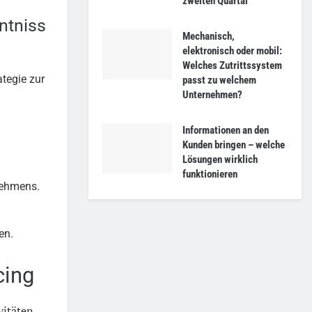
zweiten Quartal
ntniss
Mechanisch,
elektronisch oder mobil:
Welches Zutrittssystem
ategie zur
passt zu welchem
Unternehmen?
Informationen an den
Kunden bringen – welche
Lösungen wirklich
funktionieren
nehmens.
en.
cing
itäten