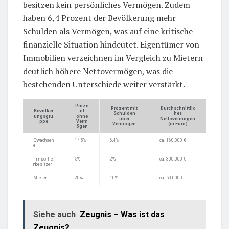
besitzen kein persönliches Vermögen. Zudem
haben 6,4 Prozent der Bevölkerung mehr
Schulden als Vermögen, was auf eine kritische
finanzielle Situation hindeutet. Eigentümer von
Immobilien verzeichnen im Vergleich zu Mietern
deutlich höhere Nettovermögen, was die
bestehenden Unterschiede weiter verstärkt.
Proze
Prozent mit
Durchschnittlic
Bevölker
nt
Schulden
hes
ungsgru
ohne
über
Nettovermögen
ppe
Verm
Vermögen
(in Euro)
ögen
Erwachsen
14,5%
6,4%
ca. 160.000 €
e
Immobilie
5%
2%
ca. 300.000 €
nbesitzer
Mieter
20%
10%
ca. 50.000 €
Siehe auch
Zeugnis – Was ist das
Zeugnis?