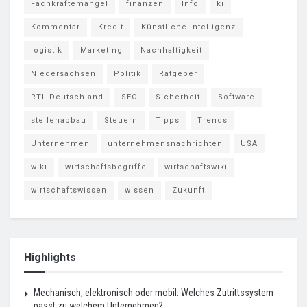
Fachkräftemangel
finanzen
Info
ki
Kommentar
Kredit
Künstliche Intelligenz
logistik
Marketing
Nachhaltigkeit
Niedersachsen
Politik
Ratgeber
RTL Deutschland
SEO
Sicherheit
Software
stellenabbau
Steuern
Tipps
Trends
Unternehmen
unternehmensnachrichten
USA
wiki
wirtschaftsbegriffe
wirtschaftswiki
wirtschaftswissen
wissen
Zukunft
Highlights
Mechanisch, elektronisch oder mobil: Welches Zutrittssystem
passt zu welchem Unternehmen?