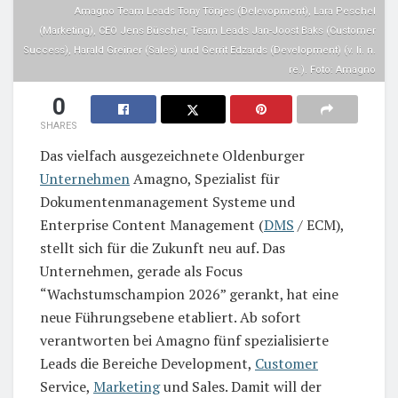
Amagno Team Leads Tony Tönjes (Delevopment), Lara Peschel
(Marketing), CEO Jens Büscher, Team Leads Jan-Joost Baks (Customer
Success), Harald Greiner (Sales) und Gerrit Edzards (Development) (v. li. n.
re.). Foto: Amagno
0
SHARES
Das vielfach ausgezeichnete Oldenburger
Unternehmen
Amagno, Spezialist für
Dokumentenmanagement Systeme und
Enterprise Content Management (
DMS
/ ECM),
stellt sich für die Zukunft neu auf. Das
Unternehmen, gerade als Focus
“Wachstumschampion 2026” gerankt, hat eine
neue Führungsebene etabliert. Ab sofort
verantworten bei Amagno fünf spezialisierte
Leads die Bereiche Development,
Customer
Service,
Marketing
und Sales. Damit will der