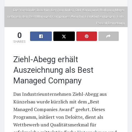
Die Vorstände Joachim Ley (von links), Olaf Kanig und Wolfgang Mayer
nehmen den Best Managed Companies Award in Frankfurt entgegen. Foto:
Pascal Berneburg
0
SHARES
Ziehl-Abegg erhält
Auszeichnung als Best
Managed Company
Das Industrieunternehmen Ziehl-Abegg aus
Künzelsau wurde kürzlich mit dem „Best
Managed Companies Award“ geehrt. Dieses
Programm, initiiert von Deloitte, dient als
Wettbewerb und Qualitätsmerkmal für