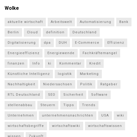
Wolke
aktuelle wirtschaft
Arbeitswelt
Automatisierung
Bank
Berlin
Cloud
definition
Deutschland
Digitalisierung
dpa
DUH
E-Commerce
Effizienz
Energieeffizienz
Energiewende
Fachkräftemangel
finanzen
Info
ki
Kommentar
Kredit
Künstliche Intelligenz
logistik
Marketing
Nachhaltigkeit
Niedersachsen
Politik
Ratgeber
RTL Deutschland
SEO
Sicherheit
Software
stellenabbau
Steuern
Tipps
Trends
Unternehmen
unternehmensnachrichten
USA
wiki
wirtschaftsbegriffe
wirtschaftswiki
wirtschaftswissen
wissen
Zukunft