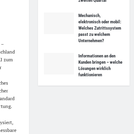
zweiten Quartal
Mechanisch,
elektronisch oder mobil:
Welches Zutrittssystem
passt zu welchem
Unternehmen?
 –
schland
Informationen an den
KI zum
Kunden bringen – welche
r
Lösungen wirklich
funktionieren
ches
cher
tandard
rtung.
ysiert,
messbare