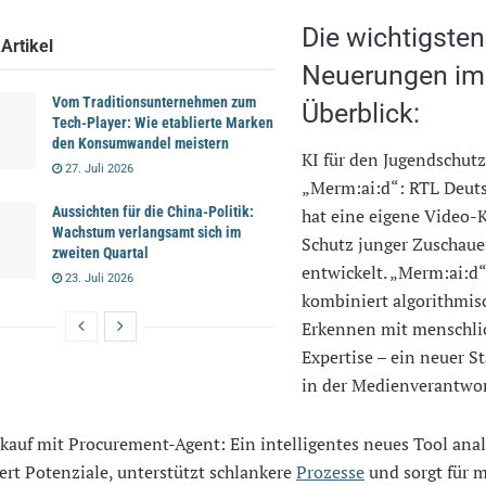
Die wichtigsten
Artikel
Neuerungen im
Vom Traditionsunternehmen zum
Überblick:
Tech-Player: Wie etablierte Marken
den Konsumwandel meistern
KI für den Jugendschutz
27. Juli 2026
„Merm:ai:d“: RTL Deut
Aussichten für die China-Politik:
hat eine eigene Video-
Wachstum verlangsamt sich im
Schutz junger Zuschaue
zweiten Quartal
entwickelt. „Merm:ai:d“
23. Juli 2026
kombiniert algorithmis
Erkennen mit menschli
Expertise – ein neuer S
in der Medienverantwo
kauf mit Procurement-Agent: Ein intelligentes neues Tool anal
iert Potenziale, unterstützt schlankere
Prozesse
und sorgt für 