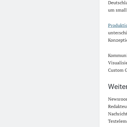
Deutschl
um small
Produkti
untersch
Konzeptio
Kommunik
Visualisi
Custom G
Weite
Newsroom
Redakteur
Nachrich
Textelem