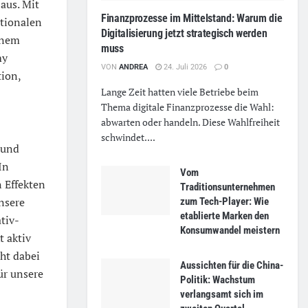
aus. Mit
Finanzprozesse im Mittelstand: Warum die
tionalen
Digitalisierung jetzt strategisch werden
inem
muss
my
VON
ANDREA
24. Juli 2026
0
tion,
Lange Zeit hatten viele Betriebe beim
Thema digitale Finanzprozesse die Wahl:
abwarten oder handeln. Diese Wahlfreiheit
schwindet....
 und
In
Vom
 Effekten
Traditionsunternehmen
unsere
zum Tech-Player: Wie
etablierte Marken den
tiv-
Konsumwandel meistern
 aktiv
ht dabei
Aussichten für die China-
ür unsere
Politik: Wachstum
verlangsamt sich im