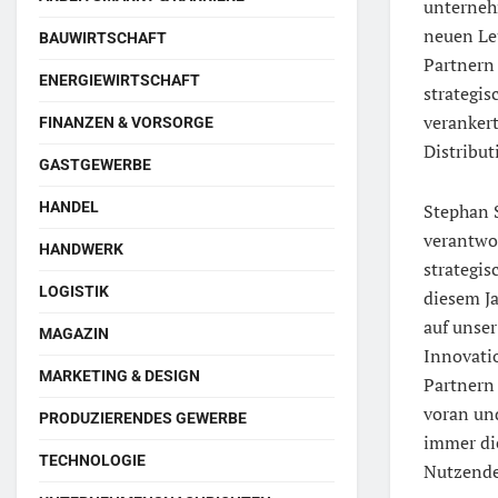
unternehm
neuen Le
BAUWIRTSCHAFT
Partnern
ENERGIEWIRTSCHAFT
strategi
verankert
FINANZEN & VORSORGE
Distribu
GASTGEWERBE
HANDEL
Stephan 
verantwo
HANDWERK
strategis
LOGISTIK
diesem Ja
auf unser
MAGAZIN
Innovatio
MARKETING & DESIGN
Partnern
voran un
PRODUZIERENDES GEWERBE
immer die
TECHNOLOGIE
Nutzende