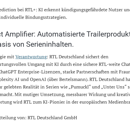
ediction bei RTL+: KI erkennt kündigungsgefährdete Nutzer un
 individuelle Bindungsstrategien.
 Amplifier: Automatisierte Trailerproduk
sis von Serieninhalten.
gie mit
Verantwortung
: RTL Deutschland sichert den
rtungsvollen Umgang mit KI durch eine sichere RTL-weite Cha
ChatGPT Enterprise-Lizenzen, starke Partnerschaften mit Frau
plexity AI und OpenAI (über Bertelsmann). RTL Deutschland ha
ur gelebten Realität in Serien wie „Pumuckl“ und „Unter Uns“ 
macht. Mit mutiger Umsetzung, messbarer Wirkung und kreati
rtung wird RTL zum KI-Pionier in der europäischen Medienbr
tteilung von: RTL Deutschland GmbH