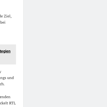
e Ziel,
abei
tegien
y
nings und
ch.
renden
ckelt RTL