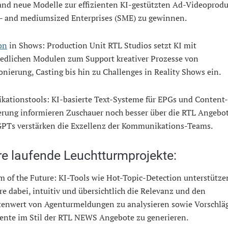
and neue Modelle zur effizienten KI-gestützten Ad-Videoprodu
- and mediumsized Enterprises (SME) zu gewinnen.
on
in Shows: Production Unit RTL Studios setzt KI mit
iedlichen Modulen zum Support kreativer Prozesse von
nierung, Casting bis hin zu Challenges in Reality Shows ein.
ationstools: KI-basierte Text-Systeme für EPGs und Content-
erung informieren Zuschauer noch besser über die RTL Angebot
PTs verstärken die Exzellenz der Kommunikations-Teams.
re laufende Leuchtturmprojekte:
 of the Future: KI-Tools wie Hot-Topic-Detection unterstütze
e dabei, intuitiv und übersichtlich die Relevanz und den
tenwert von Agenturmeldungen zu analysieren sowie Vorschläg
ente im Stil der RTL NEWS Angebote zu generieren.