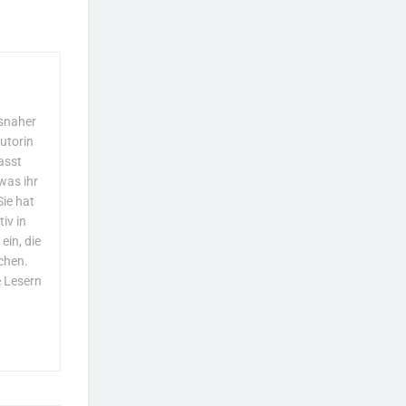
isnaher
utorin
asst
was ihr
Sie hat
iv in
ein, die
chen.
e Lesern