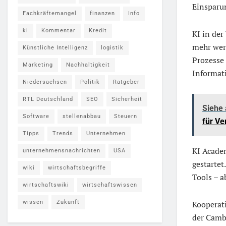
Einsparu
Fachkräftemangel
finanzen
Info
ki
Kommentar
Kredit
KI in der
mehr wert
Künstliche Intelligenz
logistik
Prozesse
Marketing
Nachhaltigkeit
Informati
Niedersachsen
Politik
Ratgeber
RTL Deutschland
SEO
Sicherheit
Siehe
Software
stellenabbau
Steuern
für V
Tipps
Trends
Unternehmen
KI Acad
unternehmensnachrichten
USA
gestartet
wiki
wirtschaftsbegriffe
Tools – a
wirtschaftswiki
wirtschaftswissen
wissen
Zukunft
Kooperat
der Camb