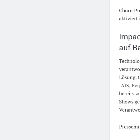
Churn Pr
aktiviert
Impact
auf Ba
Technolo
verantwo
Lösung, 
IAIS, Per
bereits z
Shows ge
Verantwo
Pressemi