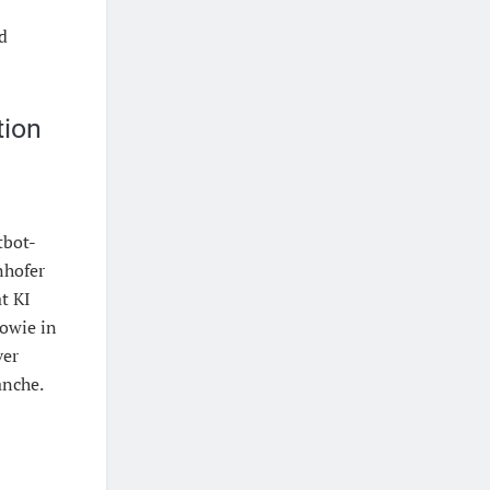
d
tion
tbot-
nhofer
t KI
sowie in
ver
anche.