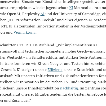
ensweiten Einsatz von Künstlicher Intelligenz gezielt weiter 
uchtturmprojekten wie der Jugendschutz
KI
Merm:ai:d, interna
 wie OpenAI, Perplexity
AI
und der University of Cambridge, e
schen „KI Transformation Cockpit“ und einer eigenen KI Acade
 RTL KI als zentralen Innovationstreiber in der Medienproduk
tion und
Vermarktung
.
Schmitter, CEO RTL Deutschland: „Wir implementieren KI
rtungsvoll mit technischer Kompetenz, hoher Geschwindigkeit
cher Weitsicht – im Schulterschluss mit starken Tech-Partnern. 
hr transformieren wir KI von Neugier und Testen hin zu echten
 Geschäft. KI steigert unsere
Effizienz
, unsere Kreativität und 
nskraft. Mit unseren Initiativen und zukunftsorientierten Krea
 treiben wir Innovation im deutschen TV- und Streaming-Markt
d sichern unsere Inhalteproduktion
nachhaltig
. Im Zentrum ste
 Kreativität unserer Mitarbeitenden für die besten Angebote f
n und Zuschauer.“